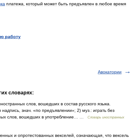
ока
платежа
,
который
может
быть
предъявлен
в
любое
время
ю работу
Авокатории
гих словарях:
остранных слов, вошедших в состав русского языка.
надпись, знач. «по предъявлении»; 2) муз.: играть без
нных слов, вошедших в употребление… …
Словарь иностранных
тенных и опротестованных векселей, означающая, что вексель