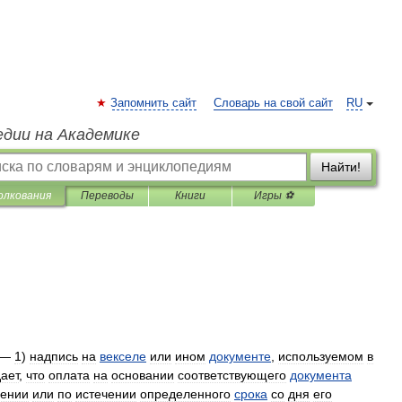
Запомнить сайт
Словарь на свой сайт
RU
едии на Академике
Найти!
олкования
Переводы
Книги
Игры ⚽
 —
1
)
надпись
на
векселе
или
ином
документе
,
используемом
в
ает
,
что
оплата
на
основании
соответствующего
документа
ении
или
по
истечении
определенного
срока
со
дня
его