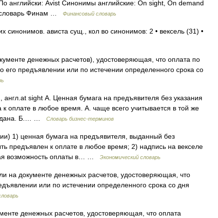
о английски: Avist Синонимы английские: On sight, On demand
й словарь Финам …
Финансовый словарь
 синонимов. ависта сущ., кол во синонимов: 2 • вексель (31) •
кументе денежных расчетов), удостоверяющая, что оплата по
о его предъявлении или по истечении определенного срока со
рь
, англ.at sight А. Ценная бумага на предъявителя без указания
 к оплате в любое время. А. чаще всего учитывается в той же
выдана. Б.… …
Словарь бизнес-терминов
нии) 1) ценная бумага на предъявителя, выданный без
ть предъявлен к оплате в любое время; 2) надпись на векселе
щая возможность оплаты в… …
Экономический словарь
или на документе денежных расчетов, удостоверяющая, что
едъявлении или по истечении определенного срока со дня
словарь
менте денежных расчетов, удостоверяющая, что оплата