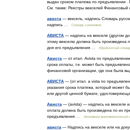
выдан сроком платежа по предъявлении . П
См. также: Реестры векселей Финансовы
ависта
— вексель, надпись Словарь русских
надпись …
Словарь синонимов
АВИСТА
— надпись на векселе (другом до
этому векселю должна быть произведена п
дня его предъявления …
Юридический слова
Ависта
— от итал. Avista по предъявлении
срока оплаты, т.е. может быть предъявлена
финансовой организации, где она была 
АВИСТА
— (от итал. a vista по предъявле
указания срока платежа, который может бы
или другой ценной бумаге, удостоверяю
Ависта
— (avista) — надпись на векселе 
оплата должна быть произведена по их пр
предъявления …
Экономико-математический 
ависта
— Надпись на векселе или на доку