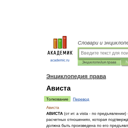
Словари и энциклоп
academic.ru
Энциклопедия права
Т
Энциклопедия права
Ависта
Толкование
Перевод
Ависта
АВИСТА
(
от
ит
.
a
vista
-
по
предъявлении
)
расчетных
отношениях
,
которая
подтвержд
должна
быть
произведена
по
его
предъявл