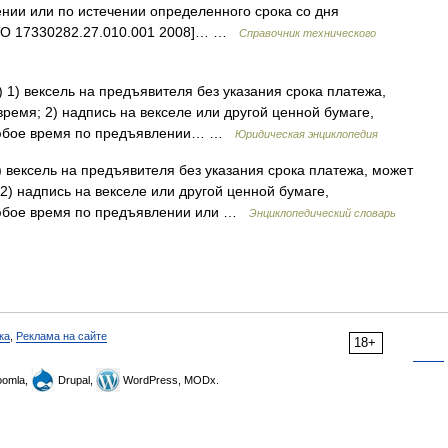
нии или по истечении определенного срока со дня
ТО 17330282.27.010.001 2008]… …
Справочник технического
) 1) вексель на предъявителя без указания срока платежа,
ремя; 2) надпись на векселе или другой ценной бумаге,
любое время по предъявлении… …
Юридическая энциклопедия
1) вексель на предъявителя без указания срока платежа, может
2) надпись на векселе или другой ценной бумаге,
любое время по предъявлении или …
Энциклопедический словарь
ка
,
Реклама на сайте
18+
omla,
Drupal,
WordPress, MODx.