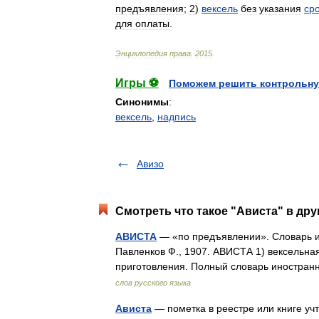
предъявления
;
2
)
вексель
без
указания
ср
для
оплаты
.
Энциклопедия
права
.
2015
.
Игры ⚽
Поможем решить контрольну
Синонимы
:
вексель
,
надпись
Авизо
Смотреть что такое "Ависта" в дру
АВИСТА
— «по предъявлении». Словарь ин
Павленков Ф., 1907. АВИСТА 1) вексельная 
приготовления. Полный словарь иностра
слов русского языка
Ависта
— пометка в реестре или книге уч